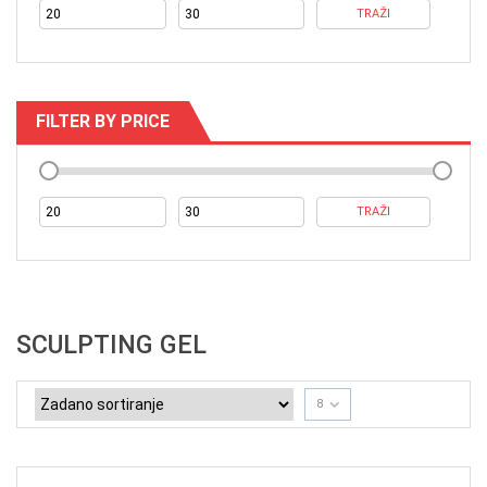
TRAŽI
Minim
Maksi
o
n
cijena
cijena
FILTER BY PRICE
TRAŽI
Minim
Maksi
cijena
cijena
SCULPTING GEL
8