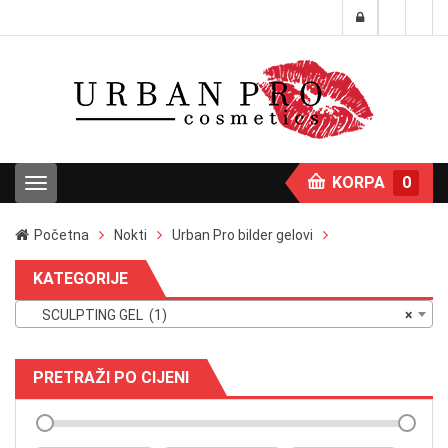
KORPA
0
T
o
g
Početna
Nokti
Urban Pro bilder gelovi
g
l
KATEGORIJE
e
n
SCULPTING GEL (1)
×
a
v
i
PRETRAŽI PO CIJENI
g
a
t
i