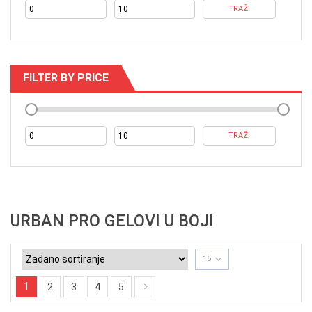
TRAŽI
Minim
Maksi
o
n
cijena
cijena
FILTER BY PRICE
TRAŽI
Minim
Maksi
cijena
cijena
URBAN PRO GELOVI U BOJI
15
1
2
3
4
5