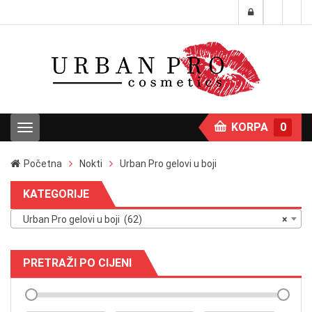
KORPA
0
T
o
g
Početna
Nokti
Urban Pro gelovi u boji
g
l
KATEGORIJE
e
n
Urban Pro gelovi u boji (62)
×
a
v
i
PRETRAŽI PO CIJENI
g
a
t
i