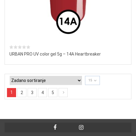
URBAN PRO UV color gel 5g – 14A Heartbreaker
15
1
2
3
4
5