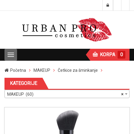
KORPA
0
T
o
g
Početna
MAKEUP
Četkice za šminkanje
g
l
KATEGORIJE
e
n
MAKEUP (60)
×
a
v
i
g
a
t
i