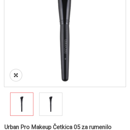
o
n
Urban Pro Makeup Četkica 05 za rumenilo