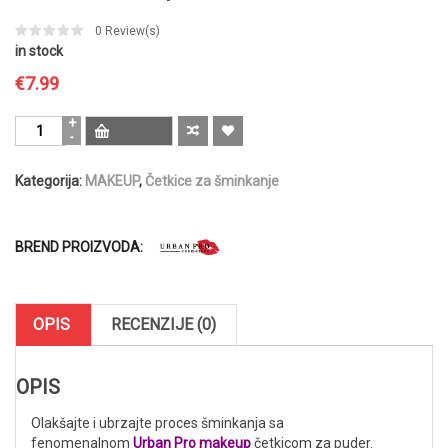
0
Review(s)
in stock
€
7.99
Urban
Pro
Makeup
Kategorija:
MAKEUP
,
Četkice za šminkanje
Četkica
05
za
rumenilo
BREND PROIZVODA:
količina
OPIS
RECENZIJE (0)
OPIS
Olakšajte i ubrzajte proces šminkanja sa
fenomenalnom
Urban Pro makeup
četkicom za puder.