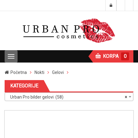
KORPA
0
T
o
g
Početna
Nokti
Gelovi
g
l
KATEGORIJE
e
n
Urban Pro bilder gelovi (58)
×
a
v
i
g
a
t
i