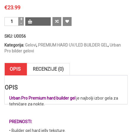
€
23.99
URBAN
PRO
-
SKU:
U0056
PREMIUM
Builder
Kategorija:
Gelovi
,
PREMIUM HARD UV/LED BUILDER GEL
,
Urban
gel
Pro bilder gelovi
52
French
White
OPIS
RECENZIJE (0)
50gr
količina
OPIS
Urban Pro Premium hard builder gel
je najbolji izbor gela za
tehničare za nokte.
PREDNOSTI:
• Builder gel hard jelly teksture.