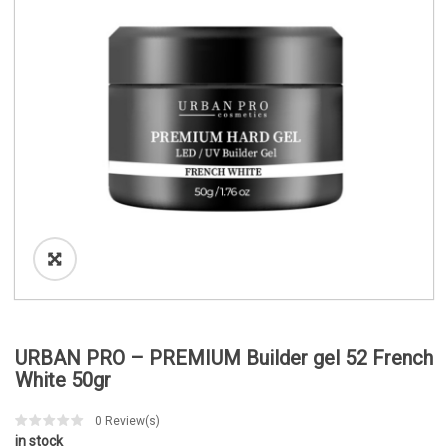
o
n
URBAN PRO – PREMIUM Builder gel 52 French
White 50gr
0
Review(s)
in stock