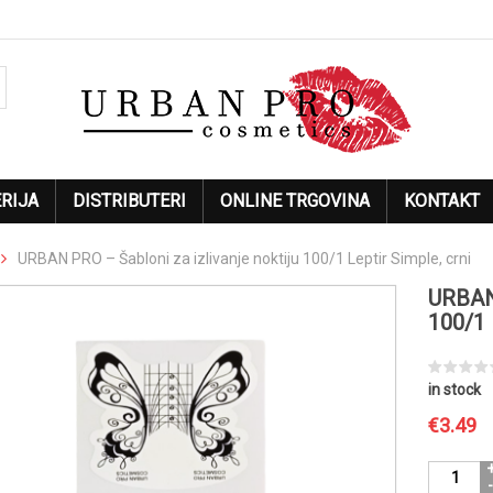
RIJA
DISTRIBUTERI
ONLINE TRGOVINA
KONTAKT
URBAN PRO – Šabloni za izlivanje noktiju 100/1 Leptir Simple, crni
URBAN 
100/1 
in stock
€
3.49
URBAN