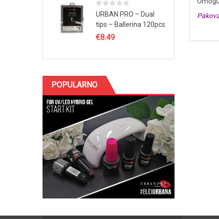
Omoguć
URBAN PRO – Dual
Pakova
tips – Ballerina 120pcs
€
8.49
POPULARNO