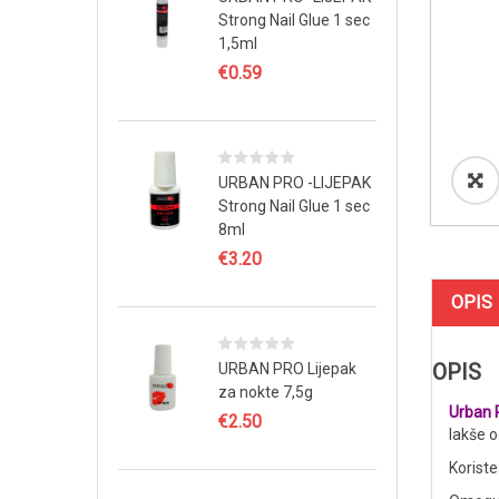
Strong Nail Glue 1 sec
1,5ml
€
0.59
URBAN PRO -LIJEPAK
Strong Nail Glue 1 sec
8ml
€
3.20
OPIS
OPIS
URBAN PRO Lijepak
za nokte 7,5g
Urban 
€
2.50
lakše o
Koriste