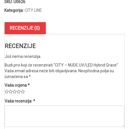
SKU:
U0626
UV/LED
Hybrid
Kategorija:
CITY LINE
Grace
količina
RECENZIJE (0)
RECENZIJE
Još nema recenzija.
Budi prvi koji će recenzirati “CITY – NUDE UV/LED Hybrid Grace”
Vaša email adresa neće biti objavljivana.
Neophodna polja su
označena sa
*
Vaša ocjena
*
Vaša recenzija:
*