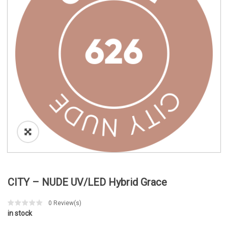
o
n
CITY – NUDE UV/LED Hybrid Grace
0
Review(s)
in stock