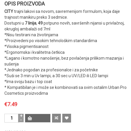
OPIS PROIZVODA
CITY
trajni lakovi sa novom, savremenijom formulom, koja daje
trajnost manikiru preko 3 sedmice.
Dostupni u
7 linija
,
49
potpuno novih, savršenih nijansi u privlačnoj,
okrugloj ambalaži od 7ml
*Nisu testirani na životinjama
*Proizvedeni po visokim tehnološkim standardima
*Visoka pigmentisanost
*Ergonomska i kvalitetna četkica
*Lagano i komotno nanošenje, bez povlačenja prilikom mazanja i
sušenja
*Jednako pogodan za profesionalce i za početnike
*Suši se 3 min u Uv lampi, a 30 sec u UV/LED ili LED lampi
*Ima svoju bazu i top coat
* Kompatibilan je i može se kombinovati sa svim ostalim Urban Pro
Cosmetics proizvodima
€
7.49
CITY
–
NUDE