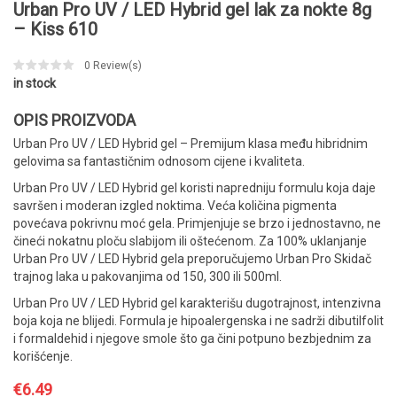
Urban Pro UV / LED Hybrid gel lak za nokte 8g
– Kiss 610
0
Review(s)
in stock
OPIS PROIZVODA
Urban Pro UV / LED Hybrid gel – Premijum klasa među hibridnim
gelovima sa fantastičnim odnosom cijene i kvaliteta.
Urban Pro UV / LED Hybrid gel koristi napredniju formulu koja daje
savršen i moderan izgled noktima. Veća količina pigmenta
povećava pokrivnu moć gela. Primjenjuje se brzo i jednostavno, ne
čineći nokatnu ploču slabijom ili oštećenom. Za 100% uklanjanje
Urban Pro UV / LED Hybrid gela preporučujemo Urban Pro Skidač
trajnog laka u pakovanjima od 150, 300 ili 500ml.
Urban Pro UV / LED Hybrid gel karakterišu dugotrajnost, intenzivna
boja koja ne blijedi. Formula je hipoalergenska i ne sadrži dibutilfolit
i formaldehid i njegove smole što ga čini potpuno bezbjednim za
korišćenje.
€
6.49