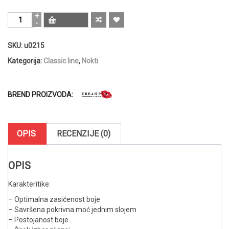
Urban
Pro
UV
SKU:
u0215
/
LED
Kategorija:
Classic line
,
Nokti
Hybrid
gel
lak
BREND PROIZVODA:
za
nokte
8g
–
OPIS
RECENZIJE (0)
Kiss
610
količina
OPIS
Karakteritike:
– Optimalna zasićenost boje
– Savršena pokrivna moć jednim slojem
– Postojanost boje