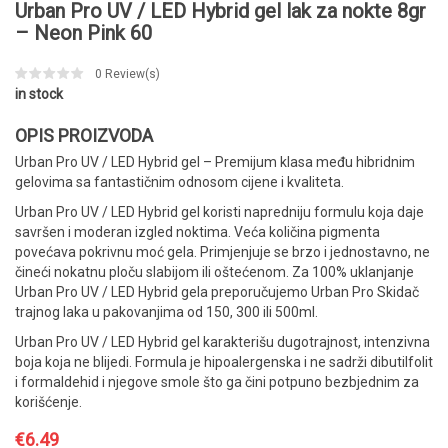
Urban Pro UV / LED Hybrid gel lak za nokte 8gr
– Neon Pink 60
0
Review(s)
in stock
OPIS PROIZVODA
Urban Pro UV / LED Hybrid gel – Premijum klasa među hibridnim
gelovima sa fantastičnim odnosom cijene i kvaliteta.
Urban Pro UV / LED Hybrid gel koristi napredniju formulu koja daje
savršen i moderan izgled noktima. Veća količina pigmenta
povećava pokrivnu moć gela. Primjenjuje se brzo i jednostavno, ne
čineći nokatnu ploču slabijom ili oštećenom. Za 100% uklanjanje
Urban Pro UV / LED Hybrid gela preporučujemo Urban Pro Skidač
trajnog laka u pakovanjima od 150, 300 ili 500ml.
Urban Pro UV / LED Hybrid gel karakterišu dugotrajnost, intenzivna
boja koja ne blijedi. Formula je hipoalergenska i ne sadrži dibutilfolit
i formaldehid i njegove smole što ga čini potpuno bezbjednim za
korišćenje.
€
6.49