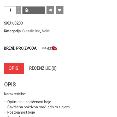
Urban
Pro
UV
SKU:
u0203
/
LED
Kategorija:
Classic line
,
Nokti
Hybrid
gel
lak
BREND PROIZVODA:
za
nokte
8gr
–
OPIS
RECENZIJE (0)
Neon
Pink
60
OPIS
količina
Karakteritike:
– Optimalna zasićenost boje
– Savršena pokrivna moć jednim slojem
– Postojanost boje