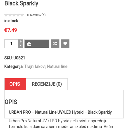
Black Sparkly
0
Review(s)
in stock
€
7.49
URBAN
PRO
-
SKU:
U0821
Natural
Line
Kategorija:
Trajni lakovi
,
Natural line
UV/LED
Hybrid
Black
OPIS
RECENZIJE (0)
Sparkly
količina
OPIS
URBAN PRO – Natural Line UV/LED Hybrid – Black Sparkly
Urban Pro Natural UV / LED Hybrid gel koristi napredniju
formulu koja daje savršen i moderan izgled noktima. Veća