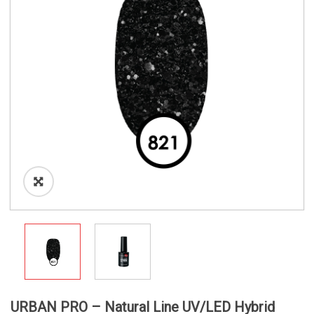
o
n
URBAN PRO – Natural Line UV/LED Hybrid