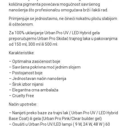
količina pigmenta povećava mogućnost savršenog
nanošenja što profesionalcu omogućava brži i lakši rad.
Primjenjuje se jednostavno, ne čineći nokatnu ploču slabijom
ili oštećenom.
Za 100% uklanjanje Urban Pro UV / LED Hybrid gela
preporučujemo Urban Pro Skidač trajnog laka u pakovanjima
od 150 ml, 300 ml ili 500 ml.
Karakteristike:
– Optimalna zasićenost boje
– Savršena pokrivna moć jednim slojem
– Postojanost boje
– Jednostavan način nanošenja
– Širok izbor nijansi
– Elegantna crna ambalaža
– Cruelty Free
Način upotrebe:
– Nanijeti preko baze za trajni lak ( Urban Pro UV / LED Hybrid
Base Coat) ili gela (Urban Pro Pink/Clear builder gel)
– Osušiti u Urban Pro UV/LED lampi ( 9 W, 24 W, 48 W ) 60