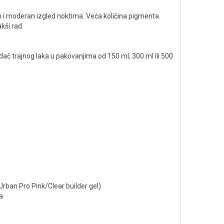
en i moderan izgled noktima. Veća količina pigmenta
kši rad.
č trajnog laka u pakovanjima od 150 ml, 300 ml ili 500
(Urban Pro Pink/Clear builder gel)
a