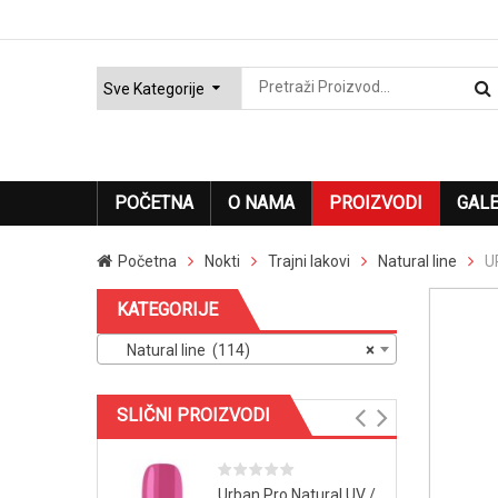
POČETNA
O NAMA
PROIZVODI
GALE
Početna
Nokti
Trajni lakovi
Natural line
U
KATEGORIJE
Natural line (114)
×
SLIČNI PROIZVODI
Urban Pro Natural UV /