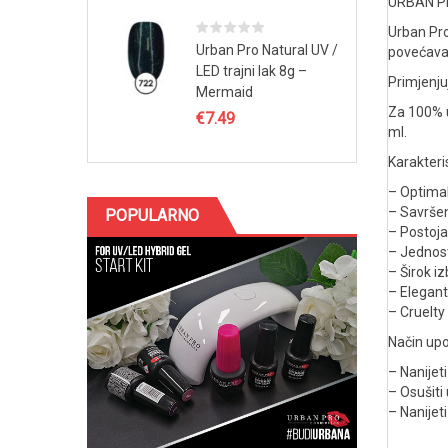
URBAN PR
Urban Pro
Urban Pro Natural UV /
povećava 
LED trajni lak 8g –
Primjenju
Mermaid
Za 100% u
€
7.49
ml.
Karakteris
– Optimal
– Savrše
POPULARNO
– Postoja
– Jednos
– Širok iz
– Elegan
– Cruelty
Način upo
– Nanijet
– Osušiti
– Nanijet