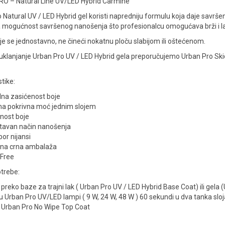
O – Natural Line UV/LED Hybrid Carmine
 Natural UV / LED Hybrid gel koristi napredniju formulu koja daje savrš
mogućnost savršenog nanošenja što profesionalcu omogućava brži i la
je se jednostavno, ne čineći nokatnu ploču slabijom ili oštećenom.
klanjanje Urban Pro UV / LED Hybrid gela preporučujemo Urban Pro Skida
tike:
na zasićenost boje
na pokrivna moć jednim slojem
nost boje
tavan način nanošenja
bor nijansi
tna crna ambalaža
 Free
trebe:
i preko baze za trajni lak ( Urban Pro UV / LED Hybrid Base Coat) ili gela 
 u Urban Pro UV/LED lampi ( 9 W, 24 W, 48 W ) 60 sekundi u dva tanka sloj
i Urban Pro No Wipe Top Coat