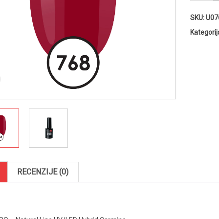
PRO
-
SKU:
U07
Natural
Line
Kategorij
UV/LED
Hybrid
Carmine
količina
RECENZIJE (0)