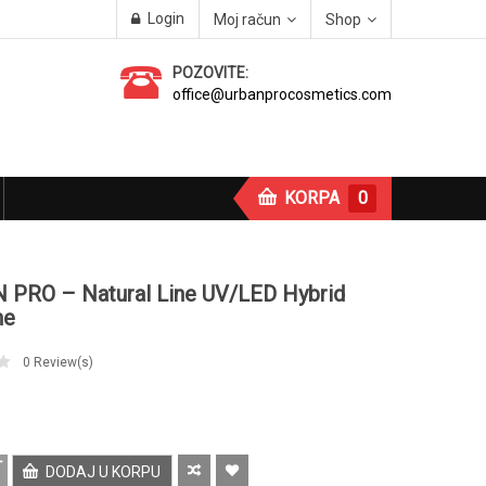
Login
Moj račun
Shop
POZOVITE:
office@urbanprocosmetics.com
KORPA
0
 PRO – Natural Line UV/LED Hybrid
ne
0
Review(s)
DODAJ U KORPU