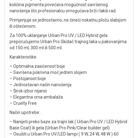
količina pigmenta povećava mogućnost savršenog
nanošenja što profesionalcu omogućava brži i lakši rad.
Primjenjuje se jednostavno, ne čineći nokatnu ploču slabijom
ili oštećenom.
Za 100% uklanjanje Urban Pro UV / LED Hybrid gela
preporučujemo Urban Pro Skidač trajnog laka u pakovanjima
od 150 ml, 300 ml ili 500 ml.
Karakteristike:
– Optimalna zasićenost boje
– Savršena pokrivna moć jednim slojem
– Postojanost boje
– Jednostavan način nanošenja
– Širok izbor nijansi
– Elegantna crna ambalaža
– Cruelty Free
Način upotrebe:
– Nanijeti preko baze za trajni lak ( Urban Pro UV / LED Hybrid
Base Coat) ili gela (Urban Pro Pink/Clear builder gel)
– Osušiti u Urban Pro UV/LED lampi ( 9 W, 24 W, 48 W ) 60