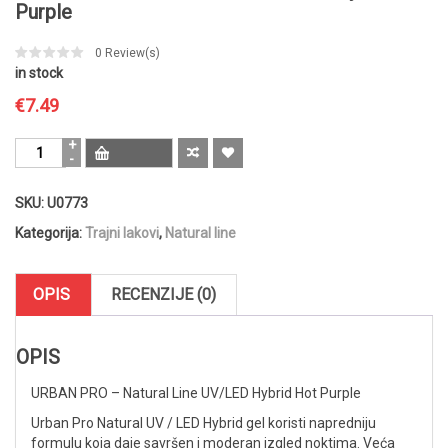
Purple
0
Review(s)
in stock
€
7.49
URBAN
PRO
-
SKU:
U0773
Natural
Line
Kategorija:
Trajni lakovi
,
Natural line
UV/LED
Hybrid
Hot
OPIS
RECENZIJE (0)
Purple
količina
OPIS
URBAN PRO – Natural Line UV/LED Hybrid Hot Purple
Urban Pro Natural UV / LED Hybrid gel koristi napredniju
formulu koja daje savršen i moderan izgled noktima. Veća