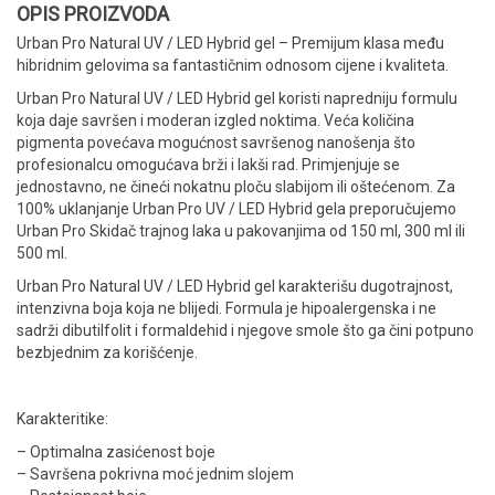
OPIS PROIZVODA
Urban Pro Natural UV / LED Hybrid gel – Premijum klasa među
hibridnim gelovima sa fantastičnim odnosom cijene i kvaliteta.
Urban Pro Natural UV / LED Hybrid gel koristi napredniju formulu
koja daje savršen i moderan izgled noktima. Veća količina
pigmenta povećava mogućnost savršenog nanošenja što
profesionalcu omogućava brži i lakši rad. Primjenjuje se
jednostavno, ne čineći nokatnu ploču slabijom ili oštećenom. Za
100% uklanjanje Urban Pro UV / LED Hybrid gela preporučujemo
Urban Pro Skidač trajnog laka u pakovanjima od 150 ml, 300 ml ili
500 ml.
Urban Pro Natural UV / LED Hybrid gel karakterišu dugotrajnost,
intenzivna boja koja ne blijedi. Formula je hipoalergenska i ne
sadrži dibutilfolit i formaldehid i njegove smole što ga čini potpuno
bezbjednim za korišćenje.
Karakteritike:
– Optimalna zasićenost boje
– Savršena pokrivna moć jednim slojem