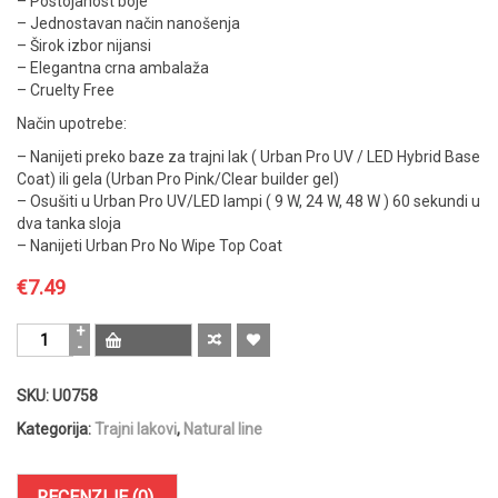
– Postojanost boje
– Jednostavan način nanošenja
– Širok izbor nijansi
– Elegantna crna ambalaža
– Cruelty Free
Način upotrebe:
– Nanijeti preko baze za trajni lak ( Urban Pro UV / LED Hybrid Base
Coat) ili gela (Urban Pro Pink/Clear builder gel)
– Osušiti u Urban Pro UV/LED lampi ( 9 W, 24 W, 48 W ) 60 sekundi u
dva tanka sloja
– Nanijeti Urban Pro No Wipe Top Coat
€
7.49
Urban
Pro
Natural
SKU:
U0758
UV
/
Kategorija:
Trajni lakovi
,
Natural line
LED
Hybrid
Lily
RECENZIJE (0)