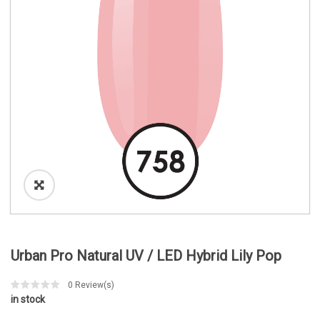
o
n
Urban Pro Natural UV / LED Hybrid Lily Pop
0
Review(s)
in stock