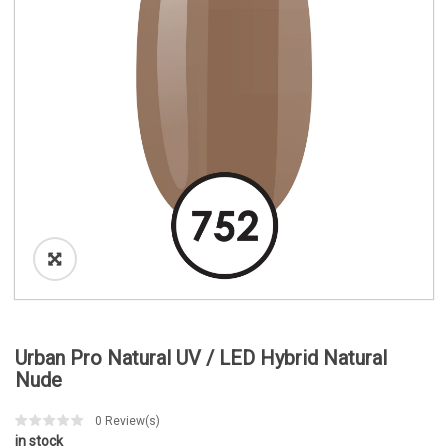
o
n
Urban Pro Natural UV / LED Hybrid Natural
Nude
0
Review(s)
in stock