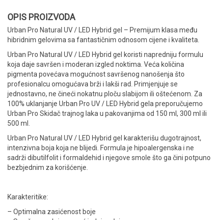
OPIS PROIZVODA
Urban Pro Natural UV / LED Hybrid gel – Premijum klasa među
hibridnim gelovima sa fantastičnim odnosom cijene i kvaliteta.
Urban Pro Natural UV / LED Hybrid gel koristi napredniju formulu
koja daje savršen i moderan izgled noktima. Veća količina
pigmenta povećava mogućnost savršenog nanošenja što
profesionalcu omogućava brži i lakši rad. Primjenjuje se
jednostavno, ne čineći nokatnu ploču slabijom ili oštećenom. Za
100% uklanjanje Urban Pro UV / LED Hybrid gela preporučujemo
Urban Pro Skidač trajnog laka u pakovanjima od 150 ml, 300 ml ili
500 ml.
Urban Pro Natural UV / LED Hybrid gel karakterišu dugotrajnost,
intenzivna boja koja ne blijedi. Formula je hipoalergenska i ne
sadrži dibutilfolit i formaldehid i njegove smole što ga čini potpuno
bezbjednim za korišćenje.
Karakteritike:
– Optimalna zasićenost boje