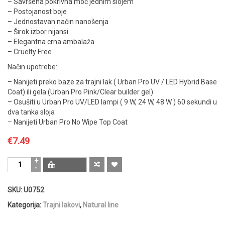
– Savršena pokrivna moć jednim slojem
– Postojanost boje
– Jednostavan način nanošenja
– Širok izbor nijansi
– Elegantna crna ambalaža
– Cruelty Free
Način upotrebe:
– Nanijeti preko baze za trajni lak ( Urban Pro UV / LED Hybrid Base
Coat) ili gela (Urban Pro Pink/Clear builder gel)
– Osušiti u Urban Pro UV/LED lampi ( 9 W, 24 W, 48 W ) 60 sekundi u
dva tanka sloja
– Nanijeti Urban Pro No Wipe Top Coat
€
7.49
Urban
Pro
Natural
SKU:
U0752
UV
/
Kategorija:
Trajni lakovi
,
Natural line
LED
Hybrid