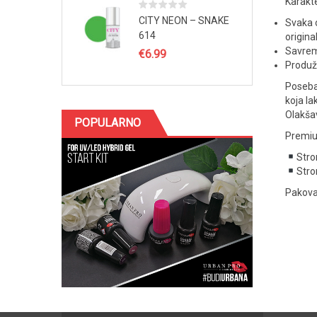
Karakte
CITY NEON – SNAKE
Svaka o
614
origina
Savrem
€
6.99
Produže
Poseban
koja la
Olakšav
POPULARNO
Premium
Stro
Stro
Pakova