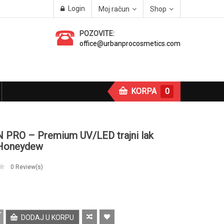
Login
Moj račun
Shop
POZOVITE:
office@urbanprocosmetics.com
KORPA
0
 PRO – Premium UV/LED trajni lak
Honeydew
0
Review(s)
DODAJ U KORPU