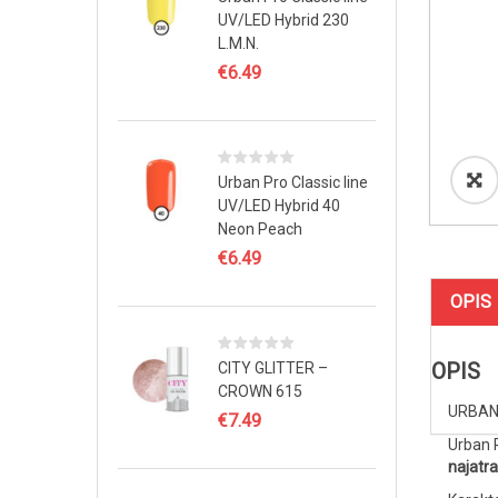
UV/LED Hybrid 230
L.M.N.
€
6.49
Urban Pro Classic line
UV/LED Hybrid 40
Neon Peach
€
6.49
OPIS
OPIS
CITY GLITTER –
CROWN 615
URBAN 
€
7.49
Urban P
najatrak