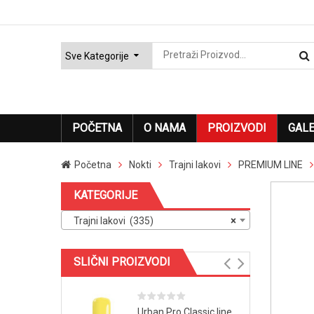
POČETNA
O NAMA
PROIZVODI
GALE
Početna
Nokti
Trajni lakovi
PREMIUM LINE
KATEGORIJE
Trajni lakovi (335)
×
SLIČNI PROIZVODI
Urban Pro Classic line