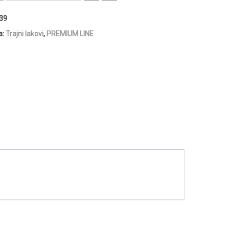
39
a:
Trajni lakovi
,
PREMIUM LINE
w