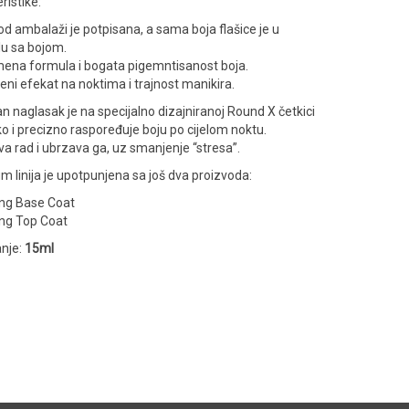
ristike:
d ambalaži je potpisana, a sama boja flašice je u
lu sa bojom.
ena formula i bogata pigemntisanost boja.
ni efekat na noktima i trajnost manikira.
 naglasak je na specijalno dizajniranoj Round X četkici
ko i precizno raspoređuje boju po cijelom noktu.
a rad i ubrzava ga, uz smanjenje “stresa”.
 linija je upotpunjena sa još dva proizvoda:
ng Base Coat
ng Top Coat
nje:
15ml