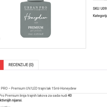
PRO
-
SKU:
U09
Premium
UV/LED
Kategorij
trajni
lak
15ml-
Honeyde
količina
RECENZIJE (0)
PRO – Premium UV/LED trajni lak 15ml-Honeydew
ro Premium linija trajnih lakova za sada nudi
40
tivnijih nijansi.