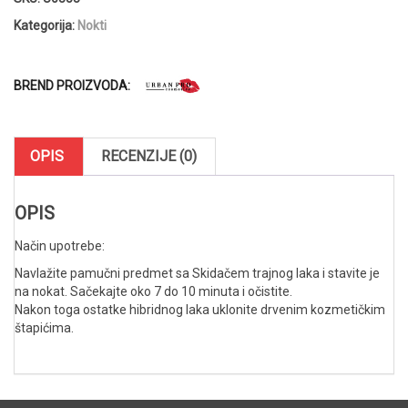
čistač
UV
Kategorija:
Nokti
/
LED
Hybrid
BREND PROIZVODA:
gela
150ml
/
BLACK
OPIS
RECENZIJE (0)
GRAPE
količina
OPIS
Način upotrebe:
Navlažite pamučni predmet sa Skidačem trajnog laka i stavite je
na nokat. Sačekajte oko 7 do 10 minuta i očistite.
Nakon toga ostatke hibridnog laka uklonite drvenim kozmetičkim
štapićima.