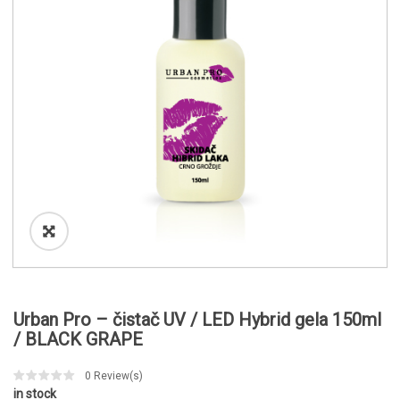
o
n
Urban Pro – čistač UV / LED Hybrid gela 150ml
/ BLACK GRAPE
0
Review(s)
in stock