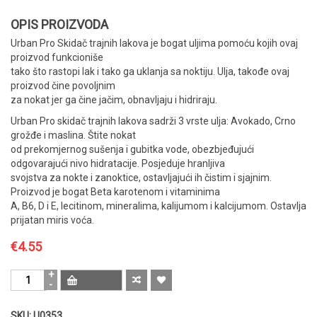
OPIS PROIZVODA
Urban Pro Skidač trajnih lakova je bogat uljima pomoću kojih ovaj
proizvod funkcioniše
tako što rastopi lak i tako ga uklanja sa noktiju. Ulja, takođe ovaj
proizvod čine povoljnim
za nokat jer ga čine jačim, obnavljaju i hidriraju.
Urban Pro skidač trajnih lakova sadrži 3 vrste ulja: Avokado, Crno
grožđe i maslina. Štite nokat
od prekomjernog sušenja i gubitka vode, obezbjeđujući
odgovarajući nivo hidratacije. Posjeduje hranljiva
svojstva za nokte i zanoktice, ostavljajući ih čistim i sjajnim.
Proizvod je bogat Beta karotenom i vitaminima
A, B6, D i E, lecitinom, mineralima, kalijumom i kalcijumom. Ostavlja
prijatan miris voća.
€
4.55
Urban
Pro
-
SKU:
U0353