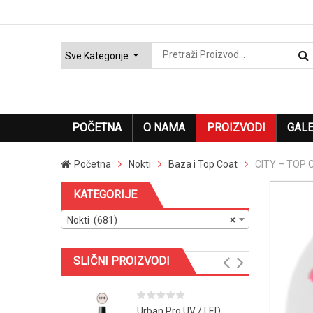
POČETNA
O NAMA
PROIZVODI
GALE
Početna
Nokti
Baza i Top Coat
CITY – TOP 
KATEGORIJE
Nokti (681)
×
SLIČNI PROIZVODI
Urban Pro UV / LED