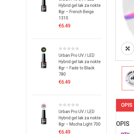
Hybrid gel lak za nokte
8gr – French Beige
1310
€
6.49
Urban Pro UV / LED
Hybrid gel lak za nokte
8gr – Fade to Black
780
€
6.49
OPIS
Urban Pro UV / LED
Hybrid gel lak za nokte
OPIS
8gr – Mocha Light 700
€
6.49