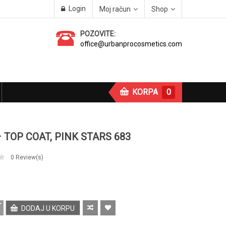
Login
Moj račun
Shop
POZOVITE:
office@urbanprocosmetics.com
KORPA
0
– TOP COAT, PINK STARS 683
0
Review(s)
DODAJ U KORPU