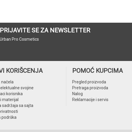
PRIJAVITE SE ZA NEWSLETTER
Urban Pro Cosmetics
VI KORIŠCENJA
POMOĆ KUPCIMA
 načela
Pregled proizvoda
telektualne svojine
Pretraga proizvoda
aci korisnika
Nalog
i materijal
Reklamacije i servis
 sadržaja sa sajta
privatnosti
a podrška