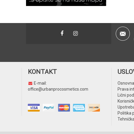
KONTAKT
USLO
E-mail:
Osnovna
office@urbanprocosmetics.com
Prava in
Lični pod
Korisničk
Upotreba
Politika 
Tehničk