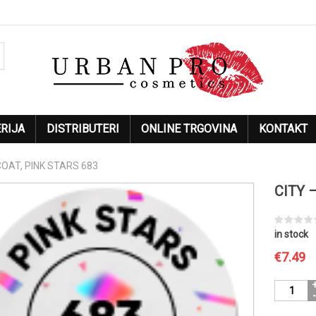
RIJA
DISTRIBUTERI
ONLINE TRGOVINA
KONTAKT
COAT, PINK STARS 683
CITY 
in stock
€
7.49
CITY
-
TOP