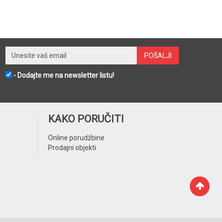
- Dodajte me na newsletter listu!
KAKO PORUČITI
Online porudžbine
Prodajni objekti