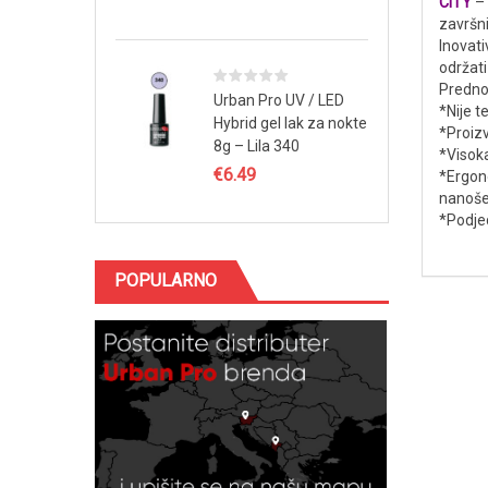
CITY
–
završni
Inovati
održat
Prednos
Urban Pro UV / LED
*Nije t
Hybrid gel lak za nokte
*Proiz
8g – Lila 340
*Visok
€
6.49
*Ergon
nanoše
*Podje
POPULARNO