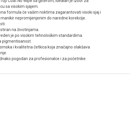
 Top Coat No Wipe sa gliterom, idealan je izbor za
cu sa visokim sjajem.
vna formula će vašim noktima zagarantovati visoki sjaj i
i manikir nepromijenjenim do naredne korekcije.
ti:
estiran na životinjama.
veden je po visokim tehnološkim standardima.
a pigmentisanost.
omska i kvalitetna četkica koja značajno olakšava
nje.
dnako pogodan za profesionalce i za početnike.