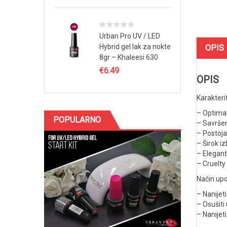
Urban Pro UV / LED
Hybrid gel lak za nokte
OPIS
8gr – Khaleesi 630
€
6.49
OPIS
Karakterit
– Optimal
POPULARNO
– Savrše
– Postoja
– Širok iz
– Elegan
– Cruelty
Način upo
– Nanijet
– Osušiti
– Nanijet