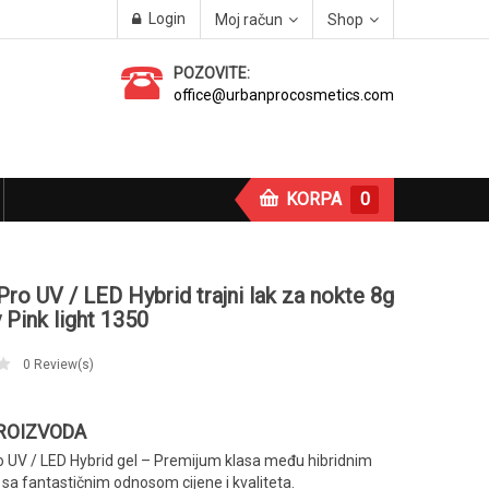
Login
Moj račun
Shop
POZOVITE:
office@urbanprocosmetics.com
KORPA
0
Pro UV / LED Hybrid trajni lak za nokte 8g
y Pink light 1350
0
Review(s)
PROIZVODA
o UV / LED Hybrid gel – Premijum klasa među hibridnim
sa fantastičnim odnosom cijene i kvaliteta.