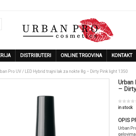
RIJA
DISTRIBUTERI
ONLINE TRGOVINA
KONTAKT
ban Pro UV / LED Hybrid trajni lak za nokte 8g – Dirty Pink light 1350
Urban 
– Dirt
in stock
OPIS 
Urban Pr
gelovima 