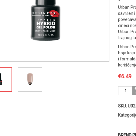
Urban Pro
savršen i
povećava 
čineći no
Urban Pr
trajnog l
Urban Pro
boja koja 
i formald
korišćenj
€
6.49
Urban
Pro
UV
SKU:
U02
/
LED
Kategorij
Hybrid
trajni
lak
BREND P