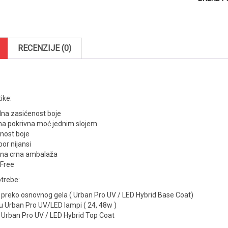
za
nokte
8g
–
Dirty
RECENZIJE (0)
Pink
light
1350
količina
ike:
na zasićenost boje
na pokrivna moć jednim slojem
nost boje
bor nijansi
tna crna ambalaža
 Free
trebe:
i preko osnovnog gela ( Urban Pro UV / LED Hybrid Base Coat)
 u Urban Pro UV/LED lampi ( 24, 48w )
i Urban Pro UV / LED Hybrid Top Coat