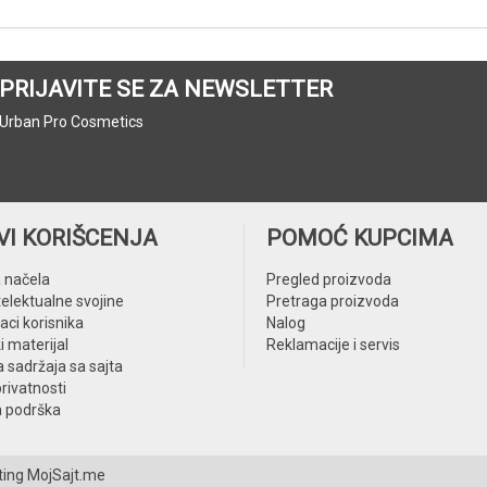
PRIJAVITE SE ZA NEWSLETTER
Urban Pro Cosmetics
VI KORIŠCENJA
POMOĆ KUPCIMA
 načela
Pregled proizvoda
telektualne svojine
Pretraga proizvoda
aci korisnika
Nalog
i materijal
Reklamacije i servis
 sadržaja sa sajta
privatnosti
a podrška
ting
MojSajt.me