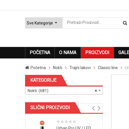
POČETNA
O NAMA
PROIZVODI
GALE
Početna
Nokti
Trajni lakovi
Classic line
Ur
KATEGORIJE
Nokti (681)
×
SLIČNI PROIZVODI
Urban Pro UV / LED