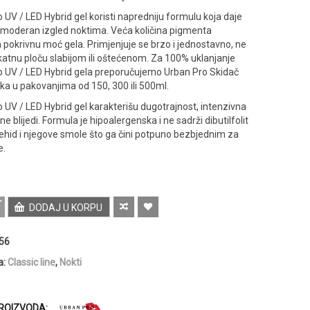
 UV / LED Hybrid gel koristi napredniju formulu koja daje
 moderan izgled noktima. Veća količina pigmenta
pokrivnu moć gela. Primjenjuje se brzo i jednostavno, ne
katnu ploču slabijom ili oštećenom. Za 100% uklanjanje
o UV / LED Hybrid gela preporučujemo Urban Pro Skidač
aka u pakovanjima od 150, 300 ili 500ml.
 UV / LED Hybrid gel karakterišu dugotrajnost, intenzivna
ne blijedi. Formula je hipoalergenska i ne sadrži dibutilfolit
ehid i njegove smole što ga čini potpuno bezbjednim za
e.
DODAJ U KORPU
56
a:
Classic line
,
Nokti
ROIZVODA: