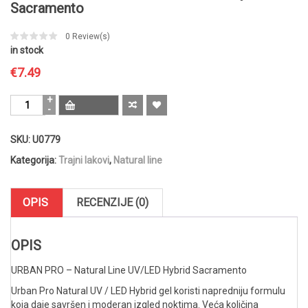
Sacramento
0
Review(s)
in stock
€
7.49
URBAN
PRO
-
SKU:
U0779
Natural
Line
Kategorija:
Trajni lakovi
,
Natural line
UV/LED
Hybrid
Sacramento
OPIS
RECENZIJE (0)
količina
OPIS
URBAN PRO – Natural Line UV/LED Hybrid Sacramento
Urban Pro Natural UV / LED Hybrid gel koristi napredniju formulu
koja daje savršen i moderan izgled noktima. Veća količina