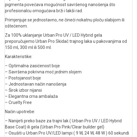
pigmenta povećava mogućnost savršenog nanošenja što
profesionalcu omogućava brži i lakši rad.
Primjenjuje se jednostavno, ne čineći nokatnu ploču slabijom ili
oštećenom.
Za 100% uklanjanje Urban Pro UV / LED Hybrid gela
preporučujemo Urban Pro Skidač trajnog laka u pakovanjima od
150 ml, 300 ml ili 500 ml.
Karakteristike:
– Optimalna zasićenost boje
– Savršena pokrivna moć jednim slojem
– Postojanost boje
– Jednostavan način nanošenja
– Širok izbor nijansi
– Elegantna crna ambalaža
– Cruelty Free
Način upotrebe:
– Nanijeti preko baze za trajni lak ( Urban Pro UV / LED Hybrid
Base Coat) ili gela (Urban Pro Pink/Clear builder gel)
– Osušiti u Urban Pro UV/LED lampi ( 9 W, 24 W, 48 W ) 60 sekundi