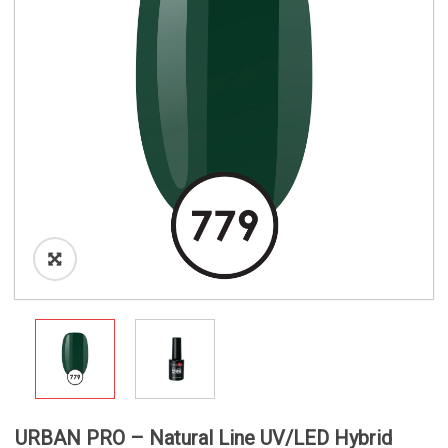
o
n
URBAN PRO – Natural Line UV/LED Hybrid