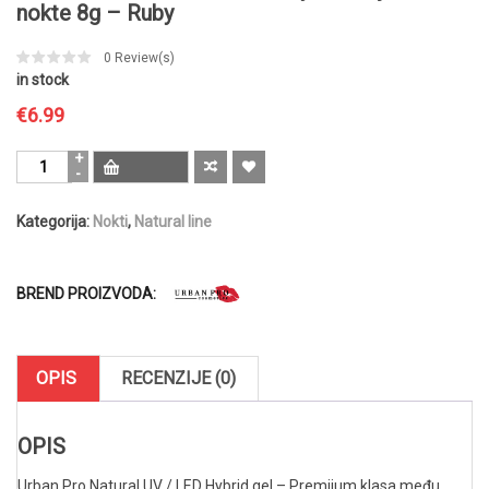
nokte 8g – Ruby
0
Review(s)
in stock
€
6.99
Urban
Pro
Natural
Kategorija:
Nokti
,
Natural line
UV
/
LED
Hybrid
BREND PROIZVODA:
trajni
lak
za
OPIS
RECENZIJE (0)
nokte
8g
–
OPIS
Ruby
količina
Urban Pro Natural UV / LED Hybrid gel – Premijum klasa među