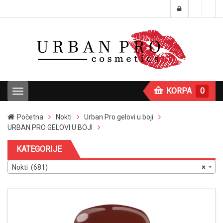
KORPA
0
T
o
g
Početna
Nokti
Urban Pro gelovi u boji
g
URBAN PRO GELOVI U BOJI
l
e
KATEGORIJE
n
a
Nokti (681)
×
v
i
g
a
t
i