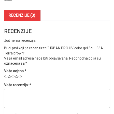
-
36A
Terra
RECENZIJE (0)
brown
količina
RECENZIJE
Još nema recenzija.
Budi prvi koji će recenzirati “URBAN PRO UV color gel 5g – 36A
Terra brown”
Vaša email adresa neće biti objavljivana.
Neophodna polja su
označena sa
*
Vaša ocjena
*
Vaša recenzija:
*