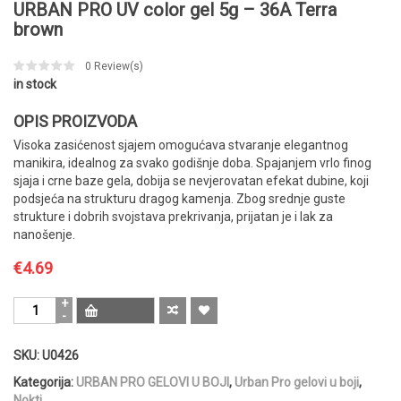
URBAN PRO UV color gel 5g – 36A Terra
brown
0
Review(s)
in stock
OPIS PROIZVODA
Visoka zasićenost sjajem omogućava stvaranje elegantnog
manikira, idealnog za svako godišnje doba. Spajanjem vrlo finog
sjaja i crne baze gela, dobija se nevjerovatan efekat dubine, koji
podsjeća na strukturu dragog kamenja. Zbog srednje guste
strukture i dobrih svojstava prekrivanja, prijatan je i lak za
nanošenje.
€
4.69
URBAN
PRO
UV
SKU:
U0426
color
gel
Kategorija:
URBAN PRO GELOVI U BOJI
,
Urban Pro gelovi u boji
,
5g
Nokti